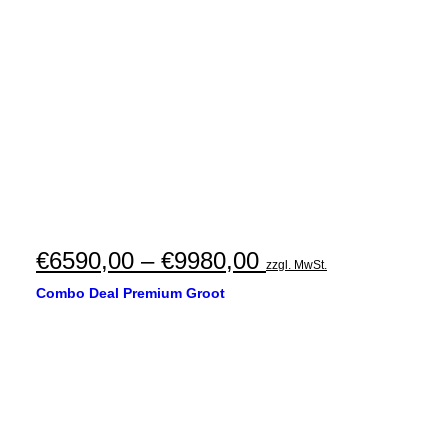
Preisspanne:
€
6590,00
–
€
9980,00
zzgl. MwSt.
€6590,00
Combo Deal Premium Groot
bis
€9980,00