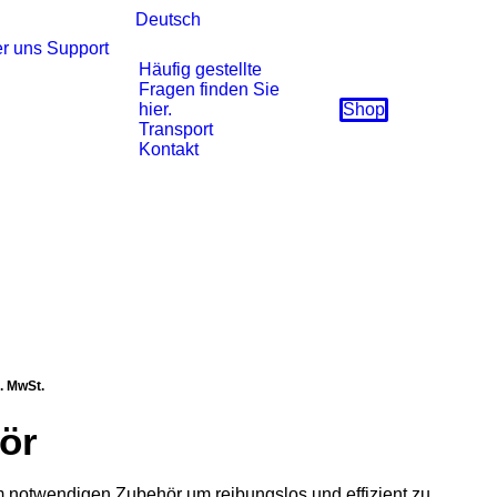
Deutsch
r uns
Support
Häufig gestellte
Fragen finden Sie
hier.
Shop
Transport
Kontakt
icher
tueller
l. MwSt.
eis
ör
:
99,00.
m notwendigen Zubehör um reibungslos und effizient zu