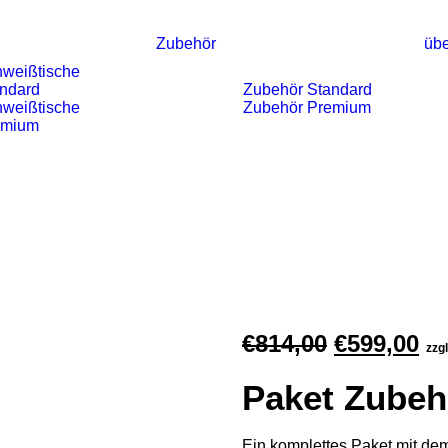
Zubehör
übe
weißtische
ndard
Zubehör Standard
weißtische
Zubehör Premium
emium
Ursprüngl
Ak
€
814,00
€
599,00
zzg
Preis
Pr
Paket Zubeh
war:
ist
€814,00
€5
Ein komplettes Paket mit de