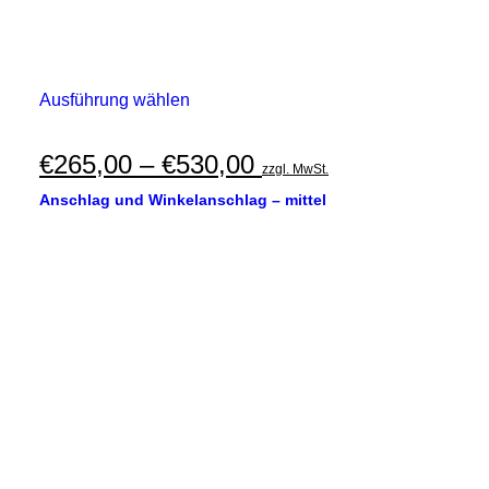
Dieses
Ausführung wählen
Produkt
weist
mehrere
Preisspanne:
€
265,00
–
€
530,00
zzgl. MwSt.
Varianten
€265,00
auf.
Anschlag und Winkelanschlag – mittel
Die
bis
Optionen
€530,00
können
auf
der
Produktseite
gewählt
werden