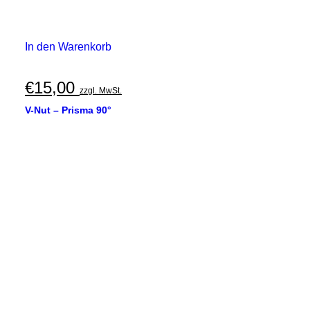
In den Warenkorb
€
15,00
zzgl. MwSt.
V-Nut – Prisma 90°