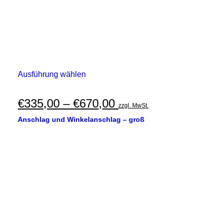
Dieses
Ausführung wählen
Produkt
weist
mehrere
Preisspanne:
€
335,00
–
€
670,00
zzgl. MwSt.
Varianten
€335,00
auf.
Anschlag und Winkelanschlag – groß
Die
bis
Optionen
€670,00
können
auf
der
Produktseite
gewählt
werden