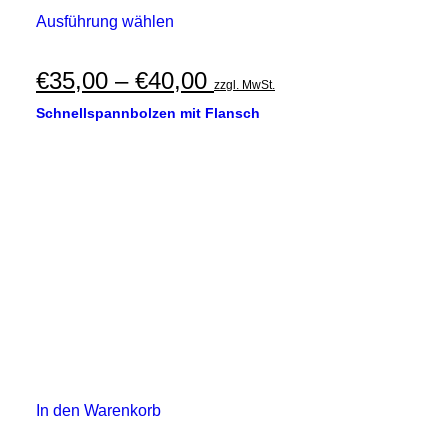
Dieses
Ausführung wählen
Produkt
weist
mehrere
Preisspanne:
€
35,00
–
€
40,00
zzgl. MwSt.
Varianten
€35,00
auf.
Schnellspannbolzen mit Flansch
Die
bis
Optionen
€40,00
können
auf
der
Produktseite
gewählt
werden
In den Warenkorb