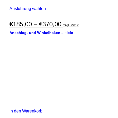
Dieses
Ausführung wählen
Produkt
weist
mehrere
Preisspanne:
€
185,00
–
€
370,00
zzgl. MwSt.
Varianten
€185,00
auf.
Anschlag- und Winkelhaken – klein
Die
bis
Optionen
€370,00
können
auf
der
Produktseite
gewählt
werden
In den Warenkorb