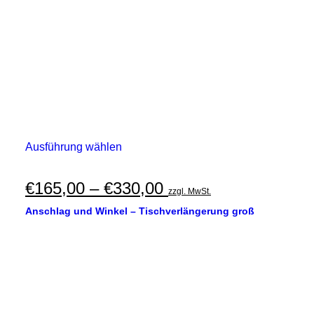
Dieses
Ausführung wählen
Produkt
weist
mehrere
Preisspanne:
€
165,00
–
€
330,00
zzgl. MwSt.
Varianten
€165,00
auf.
Anschlag und Winkel – Tischverlängerung groß
Die
bis
Optionen
€330,00
können
auf
der
Produktseite
gewählt
werden