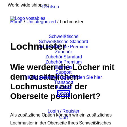
World wide shipping
Deutsch
Home
Uncategorized
Lochmuster
Schweißtische
Schweißtische Standard
Lochmuster
Schweißtische Premium
Zubehör
Zubehör Standard
Zubehör Premium
Wie werden die Löcher mit
über uns
Support
dem zusätzlichen
Häufig gestellte Fragen finden Sie hier.
Transport
Lochmuster auf der
Kontakt
Shop
Oberseite positioniert?
Login / Register
Als zusätzliche Option können wir ein zusätzliches
Cart
Lochmuster in der Oberseite Ihres Schweißtisches