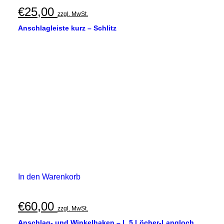
€
25,00
zzgl. MwSt.
Anschlagleiste kurz – Schlitz
In den Warenkorb
€
60,00
zzgl. MwSt.
Anschlag- und Winkelhaken – L 5 Löcher-Langloch