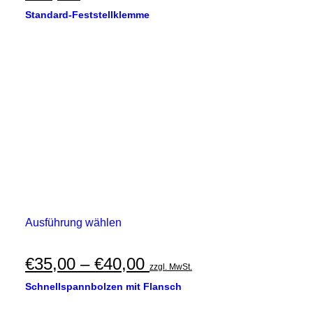
Standard-Feststellklemme
Dieses
Ausführung wählen
Produkt
weist
mehrere
Preisspanne:
€
35,00
–
€
40,00
zzgl. MwSt.
Varianten
€35,00
auf.
Schnellspannbolzen mit Flansch
Die
bis
Optionen