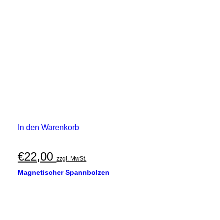
€40,00
können
auf
der
Produktseite
gewählt
werden
In den Warenkorb
€
22,00
zzgl. MwSt.
Magnetischer Spannbolzen