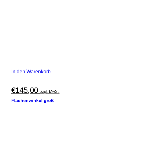
der
Produktseite
gewählt
werden
In den Warenkorb
€
145,00
zzgl. MwSt.
Flächenwinkel groß