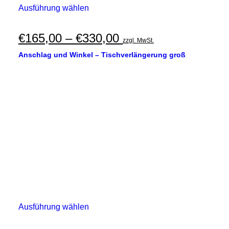
Dieses
Ausführung wählen
Produkt
weist
mehrere
Preisspanne:
€
165,00
–
€
330,00
zzgl. MwSt.
Varianten
€165,00
auf.
Anschlag und Winkel – Tischverlängerung groß
Die
bis
Optionen
€330,00
können
auf
der
Produktseite
gewählt
werden
Dieses
Ausführung wählen
Produkt
weist