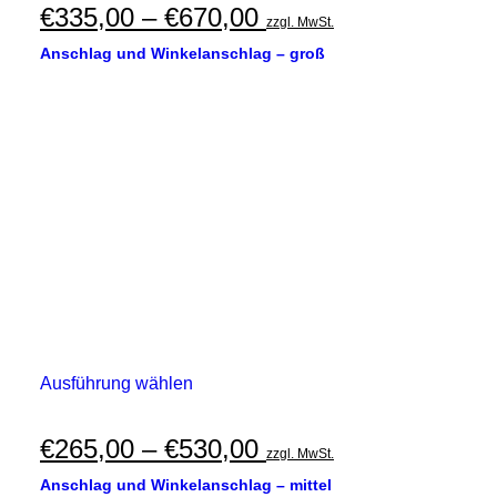
mehrere
Preisspanne:
€
335,00
–
€
670,00
zzgl. MwSt.
Varianten
€335,00
auf.
Anschlag und Winkelanschlag – groß
Die
bis
Optionen
€670,00
können
auf
der
Produktseite
gewählt
werden
Dieses
Ausführung wählen
Produkt
weist
mehrere
Preisspanne:
€
265,00
–
€
530,00
zzgl. MwSt.
Varianten
€265,00
auf.
Anschlag und Winkelanschlag – mittel