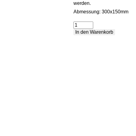
werden.
Abmessung: 300x150mm
Standard-
In den Warenkorb
Feststellklemme
Menge