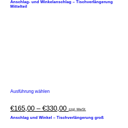
Anschlag- und Winkelanschlag – Tischverlängerung
Mittelteil
Dieses
Ausführung wählen
Produkt
weist
mehrere
Preisspanne:
€
165,00
–
€
330,00
zzgl. MwSt.
Varianten
€165,00
auf.
Anschlag und Winkel – Tischverlängerung groß
Die
bis
Optionen