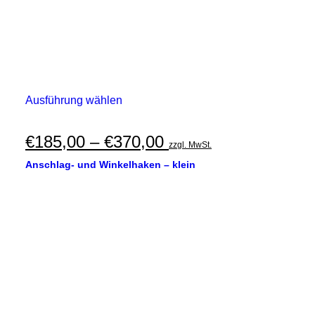
Dieses
Ausführung wählen
Produkt
weist
mehrere
Preisspanne:
€
185,00
–
€
370,00
zzgl. MwSt.
Varianten
€185,00
auf.
Anschlag- und Winkelhaken – klein
Die
bis
Optionen
€370,00
können
auf
der
Produktseite
gewählt
werden