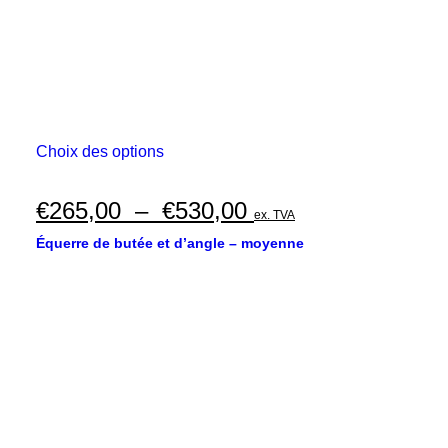
produit
Ce
Choix des options
produit
a
plusieurs
Plage
€
265,00
–
€
530,00
ex. TVA
variations.
de
Les
Équerre de butée et d’angle – moyenne
options
prix :
peuvent
€265,00
être
choisies
à
sur
€530,00
la
page
du
produit