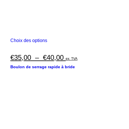
Ce
Choix des options
produit
a
plusieurs
Plage
€
35,00
–
€
40,00
ex. TVA
variations.
de
Les
Boulon de serrage rapide à bride
options
prix :
peuvent
€35,00
être
choisies
à
sur
€40,00
la
page
du
produit