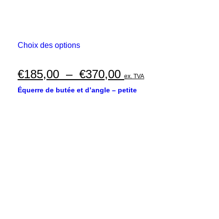
Ce
Choix des options
produit
a
plusieurs
Plage
€
185,00
–
€
370,00
ex. TVA
variations.
de
Les
Équerre de butée et d’angle – petite
options
prix :
peuvent
€185,00
être
choisies
à
sur
€370,00
la
page
du
produit