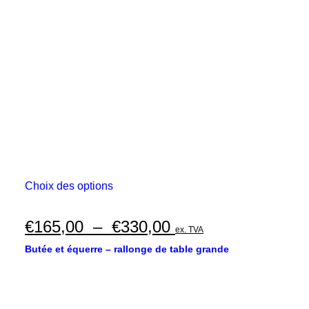
Ce
Choix des options
produit
a
plusieurs
Plage
€
165,00
–
€
330,00
ex. TVA
variations.
de
Les
Butée et équerre – rallonge de table grande
options
prix :
peuvent
€165,00
être
choisies
à