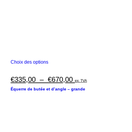
sur
€330,00
la
page
du
produit
Ce
Choix des options
produit
a
plusieurs
Plage
€
335,00
–
€
670,00
ex. TVA
variations.
de
Les
Équerre de butée et d’angle – grande
options
prix :
peuvent
€335,00
être
choisies
à
sur
€670,00
la
page
du