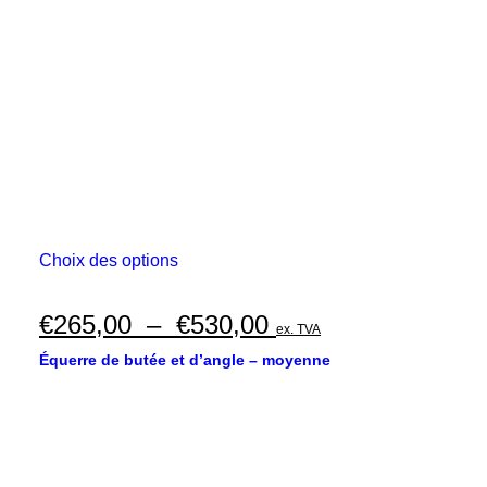
choisies
à
sur
€670,00
la
page
du
produit
Ce
Choix des options
produit
a
plusieurs
Plage
€
265,00
–
€
530,00
ex. TVA
variations.
de
Les
Équerre de butée et d’angle – moyenne
options
prix :
peuvent
€265,00
être
choisies
à
sur
€530,00
la