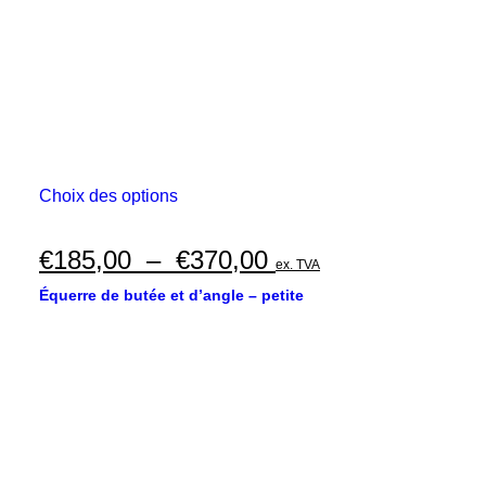
page
du
produit
Ce
Choix des options
produit
a
plusieurs
Plage
€
185,00
–
€
370,00
ex. TVA
variations.
de
Les
Équerre de butée et d’angle – petite
options
prix :
peuvent
€185,00
être
choisies
à
sur
€370,00
la
page
du
produit