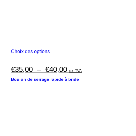
Ce
Choix des options
produit
a
plusieurs
Plage
€
35,00
–
€
40,00
ex. TVA
variations.
de
Les
Boulon de serrage rapide à bride
options
prix :
peuvent
€35,00
être
choisies
à
sur
€40,00
la
page
du
produit