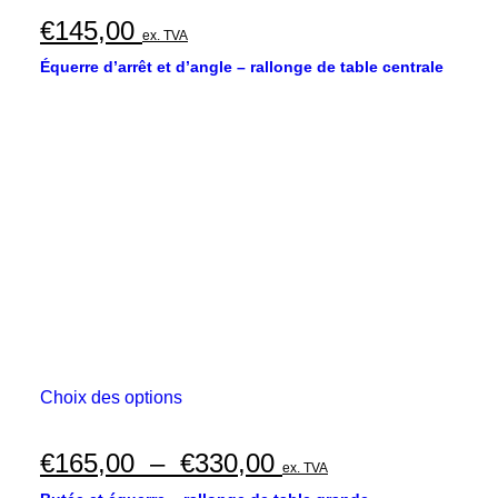
€
145,00
ex. TVA
Équerre d’arrêt et d’angle – rallonge de table centrale
Ce
Choix des options
produit
a
plusieurs
Plage
€
165,00
–
€
330,00
ex. TVA
variations.
de
Les