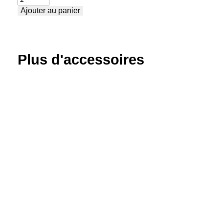
Ajouter au panier
de
Règle
de
butée
Plus d'accessoires
moyenne