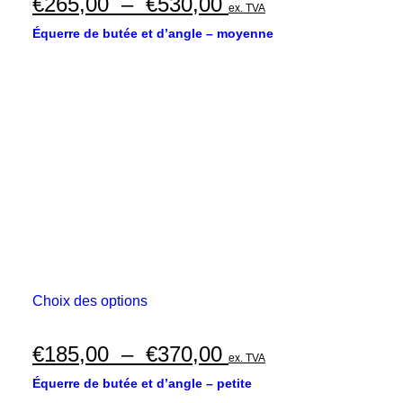
Plage
€
265,00
–
€
530,00
ex. TVA
variations.
de
Les
Équerre de butée et d’angle – moyenne
options
prix :
peuvent
€265,00
être
choisies
à
sur
€530,00
la
page
du
produit
Ce
Choix des options
produit
a
plusieurs
Plage
€
185,00
–
€
370,00
ex. TVA
variations.
de
Les
Équerre de butée et d’angle – petite
options