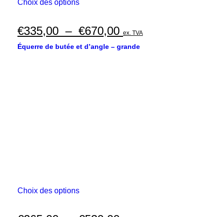
Ce
Choix des options
produit
a
plusieurs
Plage
€
335,00
–
€
670,00
ex. TVA
variations.
de
Les
Équerre de butée et d’angle – grande
options
prix :
peuvent
€335,00
être
choisies
à
sur
€670,00
la
page
du
produit
Ce
Choix des options
produit
a
plusieurs