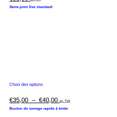
Serre-joint fixe standard
Ce
Choix des options
produit
a
plusieurs
Plage
€
35,00
–
€
40,00
ex. TVA
variations.
de
Les
Boulon de serrage rapide à bride
options
prix :