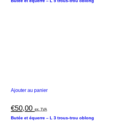
Butée et équerre – L 5 trous-trou oblong
Ajouter au panier
€
50,00
ex. TVA
Butée et équerre – L 3 trous-trou oblong