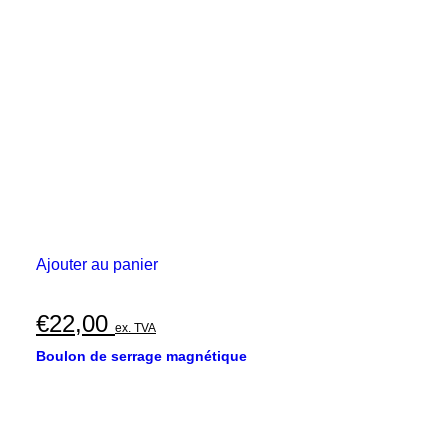
peuvent
€35,00
être
choisies
à
sur
€40,00
la
page
du
produit
Ajouter au panier
€
22,00
ex. TVA
Boulon de serrage magnétique