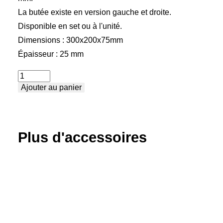
La butée existe en version gauche et droite.
Disponible en set ou à l'unité.
Dimensions : 300x200x75mm
Épaisseur : 25 mm
quantité
Ajouter au panier
de
Butée
et
équerre
Plus d'accessoires
-
Rallonge
de
table
petite