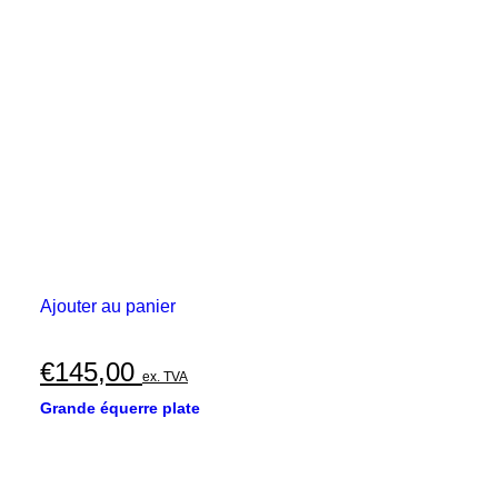
prix :
peuvent
€185,00
être
choisies
à
sur
€370,00
la
page
du
produit
Ajouter au panier
€
145,00
ex. TVA
Grande équerre plate