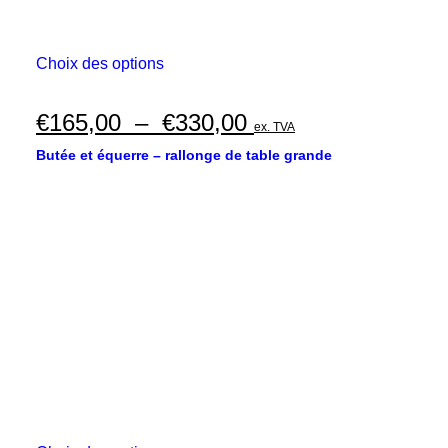
Ce
Choix des options
produit
a
plusieurs
Plage
€
165,00
–
€
330,00
ex. TVA
variations.
de
Les
Butée et équerre – rallonge de table grande
options
prix :
peuvent
€165,00
être
choisies
à
sur
€330,00
la
page
du
produit