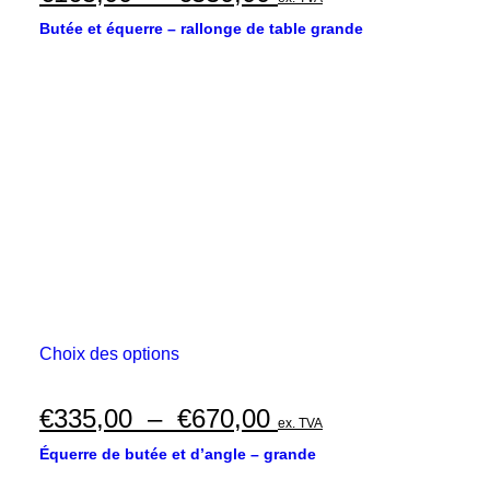
variations.
de
Les
Butée et équerre – rallonge de table grande
options
prix :
peuvent
€165,00
être
choisies
à
sur
€330,00
la
page
du
produit
Ce
Choix des options
produit
a
plusieurs
Plage
€
335,00
–
€
670,00
ex. TVA
variations.
de
Les
Équerre de butée et d’angle – grande
options
prix :