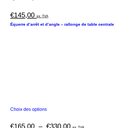
€
145,00
ex. TVA
Équerre d’arrêt et d’angle – rallonge de table centrale
Ce
Choix des options
produit
a
plusieurs
Plage
€
165,00
–
€
330,00
ex. TVA