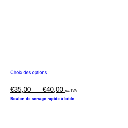
Ce
Choix des options
produit
a
plusieurs
Plage
€
35,00
–
€
40,00
ex. TVA
variations.
de
Les
Boulon de serrage rapide à bride
options
prix :
peuvent
€35,00
être
choisies
à
sur