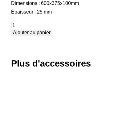
Dimensions : 600x375x100mm
Épaisseur : 25 mm
quantité
Ajouter au panier
de
Équerre
de
butée
Plus d'accessoires
et
d'angle
-
moyenne