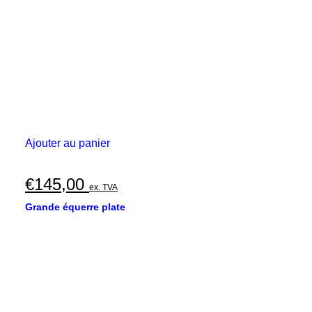
€370,00
la
page
du
produit
Ajouter au panier
€
145,00
ex. TVA
Grande équerre plate