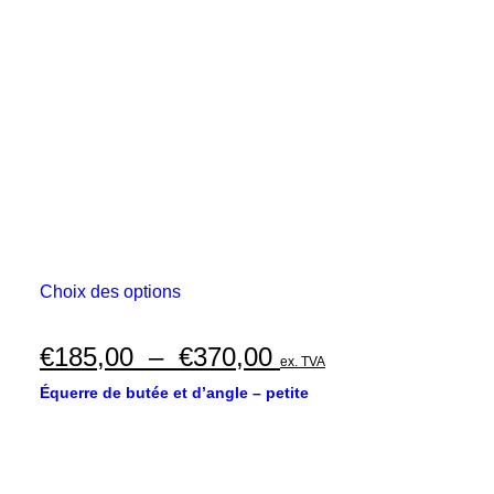
peuvent
€335,00
être
choisies
à
sur
€670,00
la
page
du
produit
Ce
Choix des options
produit
a
plusieurs
Plage
€
185,00
–
€
370,00
ex. TVA
variations.
de
Les
Équerre de butée et d’angle – petite
options
prix :
peuvent
€185,00
être
choisies
à
sur