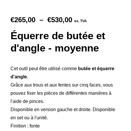
Plage
€
265,00
–
€
530,00
ex. TVA
de
Équerre de butée et
prix :
€265,00
d'angle - moyenne
à
€530,00
Cet outil peut être utilisé comme
butée et équerre
d'angle.
Grâce aux trous et aux fentes sur cinq faces, vous
pouvez fixer les pièces de différentes manières à
l'aide de pinces.
Disponible en version gauche et droite. Disponible
en set ou à l'unité.
Finition : fonte