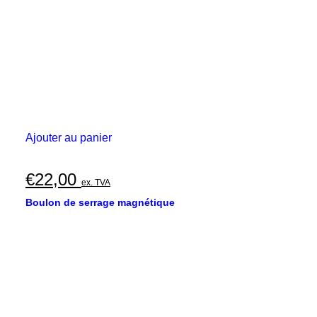
€40,00
la
page
du
produit
Ajouter au panier
€
22,00
ex. TVA
Boulon de serrage magnétique