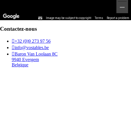
Image may be subject to copyright
Terms
Report a problem
Contactez-nous

+32 (0)9 273 97 56

info@vostables.be

Baron Van Loolaan 8C
9940 Evergem
Belgique