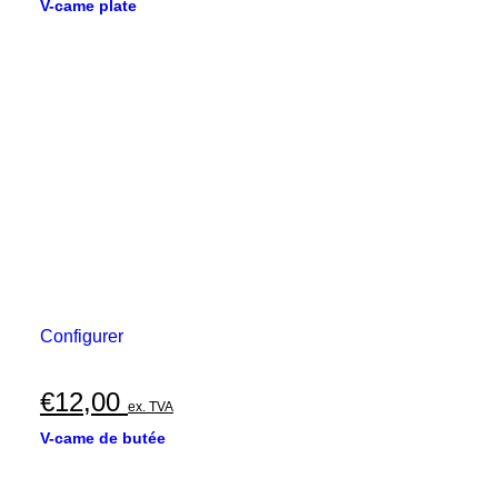
V-came plate
Configurer
€
12,00
ex. TVA
V-came de butée