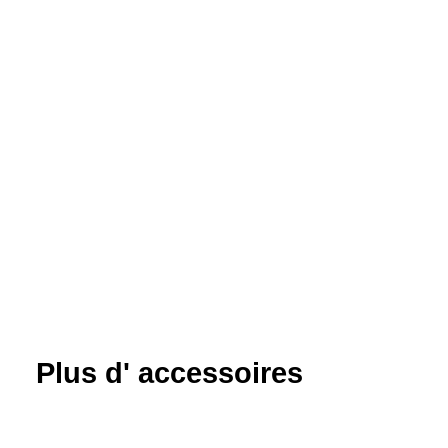
projections
5l
Plus d' accessoires