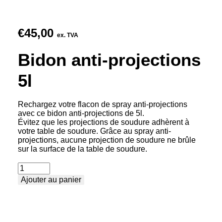
€
45,00
ex. TVA
Bidon anti-projections
5l
Rechargez votre flacon de spray anti-projections
avec ce bidon anti-projections de 5l.
Évitez que les projections de soudure adhèrent à
votre table de soudure. Grâce au spray anti-
projections, aucune projection de soudure ne brûle
sur la surface de la table de soudure.
quantité
Ajouter au panier
de
Bidon
anti-