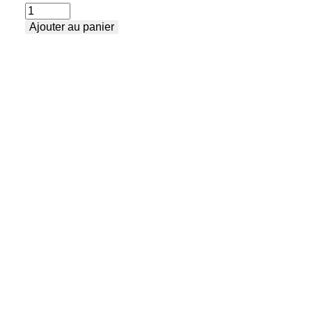
quantité
Ajouter au panier
de
V-
came
plate