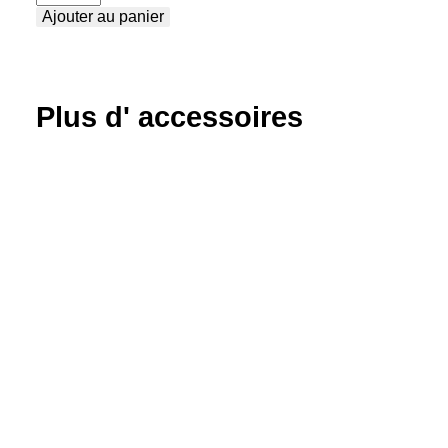
Ajouter au panier
de
Anti-
éclaboussure
spray
Plus d' accessoires
0,75
l