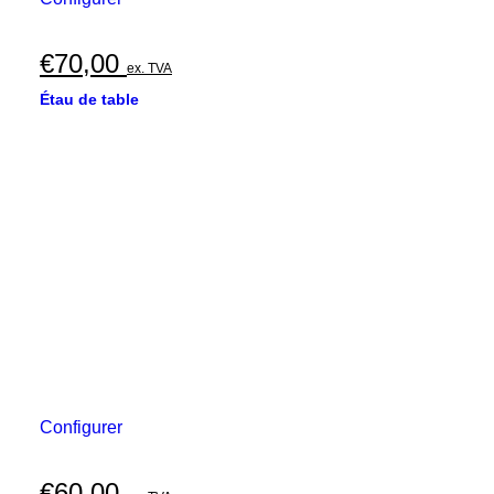
€
70,00
ex. TVA
Étau de table
Configurer
€
60,00