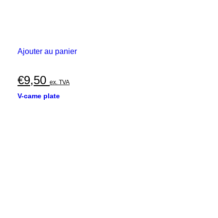
Ajouter au panier
€
9,50
ex. TVA
V-came plate