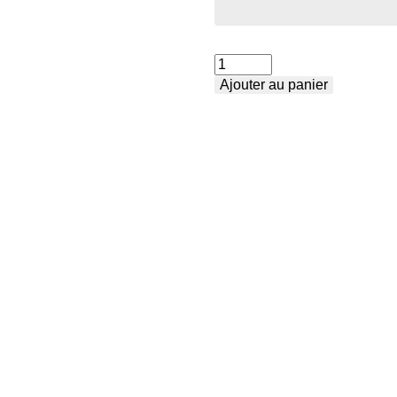
quantité
Ajouter au panier
de
Butée
arc
A