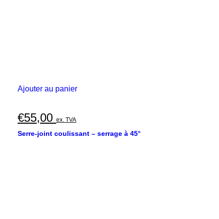
Ajouter au panier
€
55,00
ex. TVA
Serre-joint coulissant – serrage à 45°