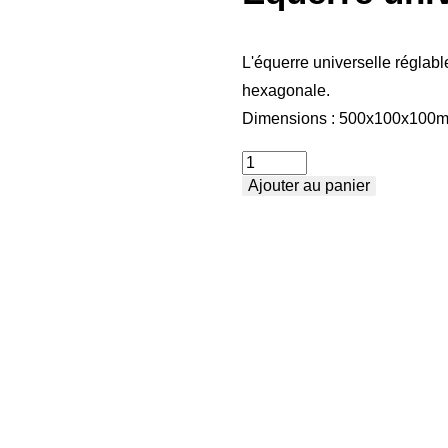
L'équerre universelle réglable
hexagonale.
Dimensions : 500x100x100
quantité
Ajouter au panier
de
Équerre
universelle
réglable