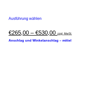
Dieses
Ausführung wählen
Produkt
weist
mehrere
Preisspanne:
€
265,00
–
€
530,00
zzgl. MwSt.
Varianten
€265,00
auf.
Anschlag und Winkelanschlag – mittel
Die
bis
Optionen
€530,00
können
auf
der
Produktseite
gewählt
werden