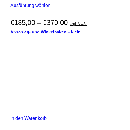
Dieses
Ausführung wählen
Produkt
weist
mehrere
Preisspanne:
€
185,00
–
€
370,00
zzgl. MwSt.
Varianten
€185,00
auf.
Anschlag- und Winkelhaken – klein
Die
bis
Optionen
€370,00
können
auf
der
Produktseite
gewählt
werden
In den Warenkorb