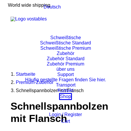
World wide shipping
Deutsch
Schweißtische
Schweißtische Standard
Schweißtische Premium
Zubehör
Zubehör Standard
Zubehör Premium
über uns
Startseite
Support
Häufig gestellte Fragen finden Sie hier.
Premium-Zubehör
Transport
Kontakt
Schnellspannbolzen mit Flansch
Shop
Schnellspannbolzen
Login / Register
mit Flansch
Cart