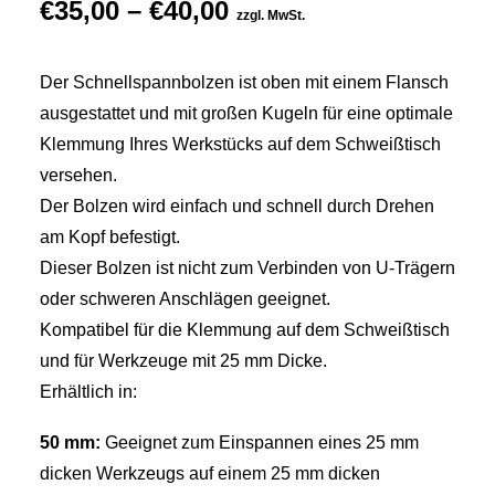
Preisspanne:
€
35,00
–
€
40,00
zzgl. MwSt.
€35,00
bis
Der Schnellspannbolzen ist oben mit einem Flansch
€40,00
ausgestattet und mit großen Kugeln für eine optimale
Klemmung Ihres Werkstücks auf dem Schweißtisch
versehen.
Der Bolzen wird einfach und schnell durch Drehen
am Kopf befestigt.
Dieser Bolzen ist nicht zum Verbinden von U-Trägern
oder schweren Anschlägen geeignet.
Kompatibel für die Klemmung auf dem Schweißtisch
und für Werkzeuge mit 25 mm Dicke.
Erhältlich in:
50 mm:
Geeignet zum Einspannen eines 25 mm
dicken Werkzeugs auf einem 25 mm dicken