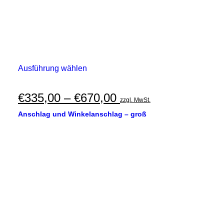
Dieses
Ausführung wählen
Produkt
weist
mehrere
Preisspanne:
€
335,00
–
€
670,00
zzgl. MwSt.
Varianten
€335,00
auf.
Anschlag und Winkelanschlag – groß
Die
bis
Optionen
€670,00
können
auf
der
Produktseite
gewählt
werden