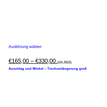
Dieses
Ausführung wählen
Produkt
weist
mehrere
Preisspanne:
€
165,00
–
€
330,00
zzgl. MwSt.
Varianten
€165,00
auf.
Anschlag und Winkel – Tischverlängerung groß
Die
bis
Optionen
€330,00
können
auf
der
Produktseite
gewählt
werden