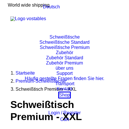
World wide shipping
Deutsch
Schweißtische
Schweißtische Standard
Schweißtische Premium
Zubehör
Zubehör Standard
Zubehör Premium
über uns
Startseite
Support
Häufig gestellte Fragen finden Sie hier.
Premium-Schweißtische
Transport
Kontakt
Schweißtisch Premium – XXL
Shop
Schweißtisch
Login / Register
Premium - XXL
Cart