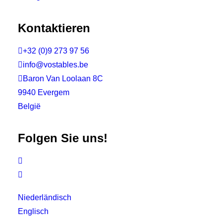
Kontaktieren

+32 (0)9 273 97 56

info@vostables.be

Baron Van Loolaan 8C
9940 Evergem
België
Folgen Sie uns!


Niederländisch
Englisch