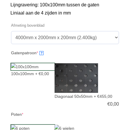
Lijngravering: 100x100mm tussen de gaten
Liniaal aan de 4 zijden in mm
Afmeting bovenblad
(required)
Gatenpatroon
*
?
100x100mm
+ €0,00
Diagonaal 50x50mm
+ €455,00
€
0,00
(required)
Poten
*