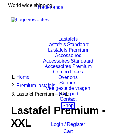
World wide shipping
Nederlands
Lastafels
Lastafels Standaard
Lastafels Premium
Accessoires
Accessoires Standaard
Accessoires Premium
Combo Deals
Home
Over ons
Support
Premium-lastafels
Veelgestelde vragen
Transport
Lastafel Premium – XXL
Contact
Shop
Lastafel Premium -
XXL
Login / Register
Cart