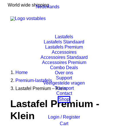
World wide shipping
Nederlands
Lastafels
Lastafels Standaard
Lastafels Premium
Accessoires
Accessoires Standaard
Accessoires Premium
Combo Deals
Home
Over ons
Support
Premium-lastafels
Veelgestelde vragen
Transport
Lastafel Premium – Klein
Contact
Shop
Lastafel Premium -
Klein
Login / Register
Cart