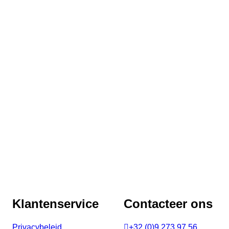
Klantenservice
Contacteer ons
Privacybeleid

+32 (0)9 273 97 56