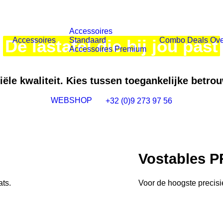
Accessoires
Accessoires
Standaard
Combo Deals
Ove
De lastafel die bij jou past
Accessoires Premium
ële kwaliteit. Kies tussen toegankelijke betro
WEBSHOP
+32 (0)9 273 97 56
Vostables 
ats.
Voor de hoogste precisi