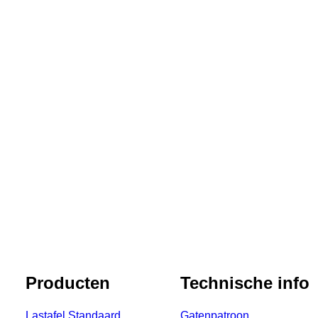
Stel jouw lastafel samen
Kies de lastafel die perfect bij jouw bedrijf past.
STEL SAMEN
+32 (0)9 273 97 56
Producten
Technische info
Lastafel Standaard
Gatenpatroon