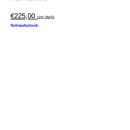
€
225,00
zzgl. MwSt.
Schraubstock