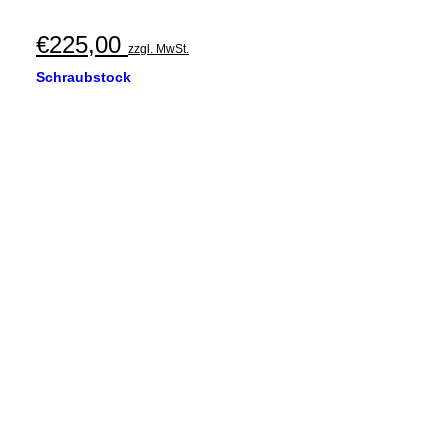
€
225,00
zzgl. MwSt.
Schraubstock