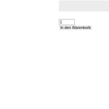
Mittlerer
In den Warenkorb
Anschlagbalken
Menge