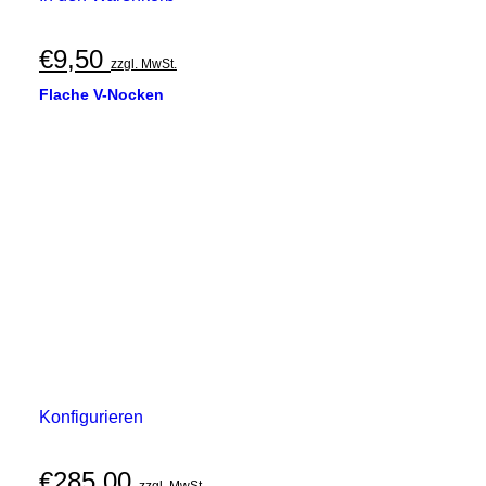
€
9,50
zzgl. MwSt.
Flache V-Nocken
Konfigurieren
€
285,00