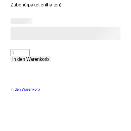
Zubehörpaket enthalten)
Winkel
In den Warenkorb
mit
aufstehender
Kante
Menge
In den Warenkorb