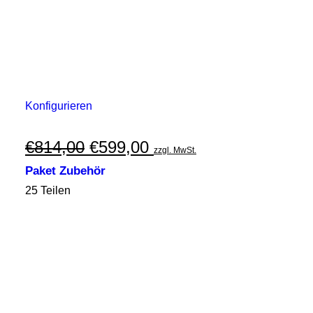
Konfigurieren
Ursprünglicher
Aktueller
€
814,00
€
599,00
zzgl. MwSt.
Preis
Preis
Paket Zubehör
war:
ist:
25 Teilen
€814,00
€599,00.