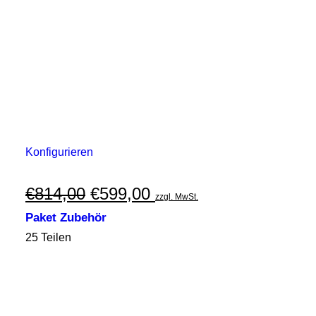
Konfigurieren
Ursprünglicher
Aktueller
€
814,00
€
599,00
zzgl. MwSt.
Preis
Preis
Paket Zubehör
war:
ist:
25 Teilen
€814,00
€599,00.