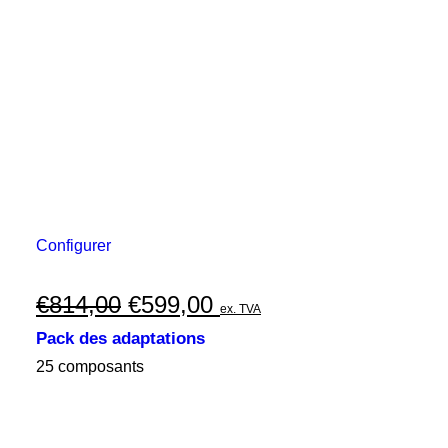
Configurer
Le
Le
€
814,00
€
599,00
ex. TVA
prix
prix
Pack des adaptations
initial
actuel
25 composants
était :
est :
€814,00.
€599,00.