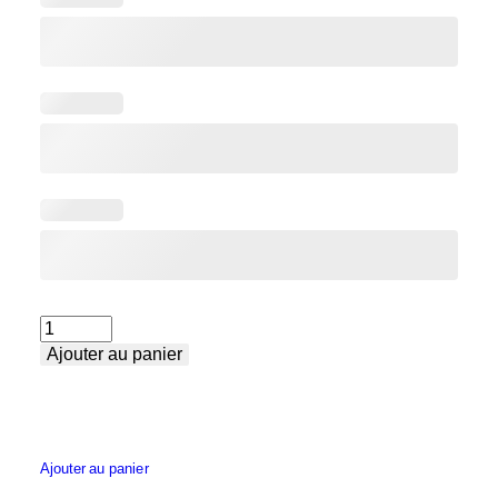
quantité
Ajouter au panier
de
Table
de
soudure
Ajouter au panier
petite