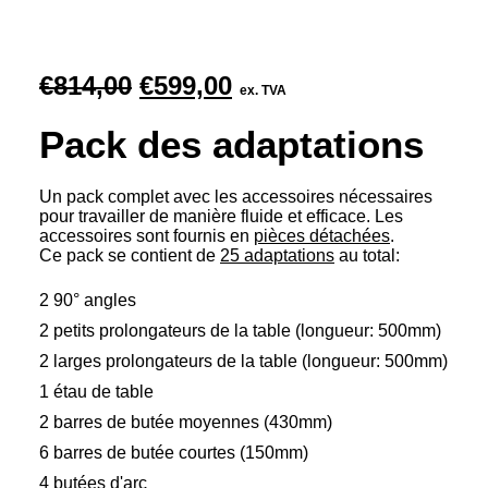
Le
Le
€
814,00
€
599,00
ex. TVA
prix
prix
Pack des adaptations
initial
actuel
était :
est :
Un pack complet avec les accessoires nécessaires
€814,00.
€599,00.
pour travailler de manière fluide et efficace. Les
accessoires sont fournis en
pièces détachées
.
Ce pack se contient de
25 adaptations
au total:
2 90° angles
2 petits prolongateurs de la table (longueur: 500mm)
2 larges prolongateurs de la table (longueur: 500mm)
1 étau de table
2 barres de butée moyennes (430mm)
6 barres de butée courtes (150mm)
4 butées d'arc