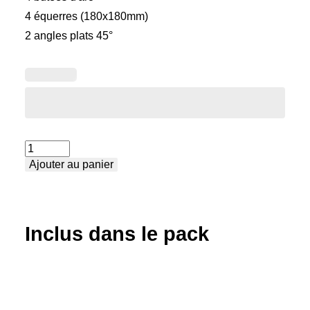
4 équerres (180x180mm)
2 angles plats 45°
quantité
Ajouter au panier
de
Pack
des
adaptations
Inclus dans le pack