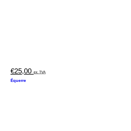
€
25,00
ex. TVA
Équerre