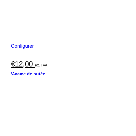
Configurer
€
12,00
ex. TVA
V-came de butée