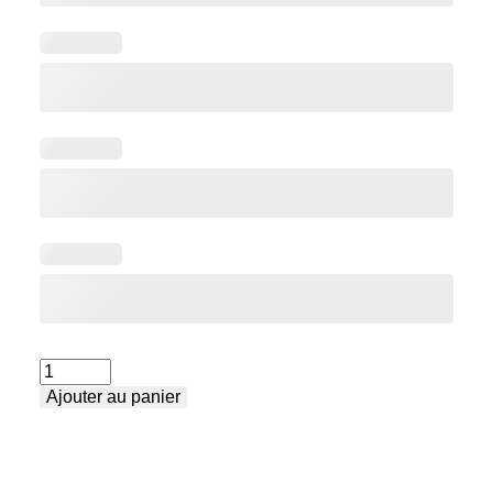
quantité
Ajouter au panier
de
Table
de