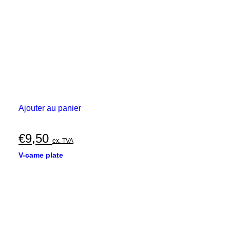
Ajouter au panier
€
9,50
ex. TVA
V-came plate