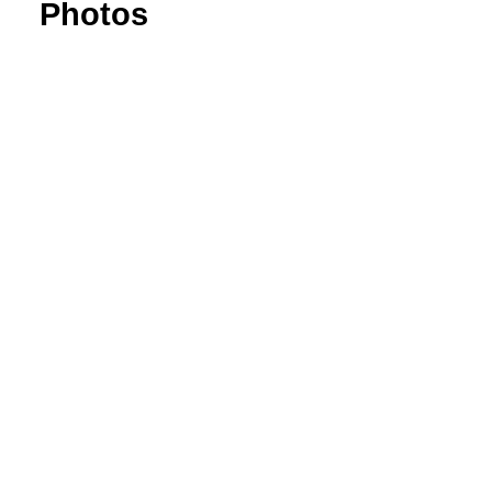
soudure
Photos
XXL