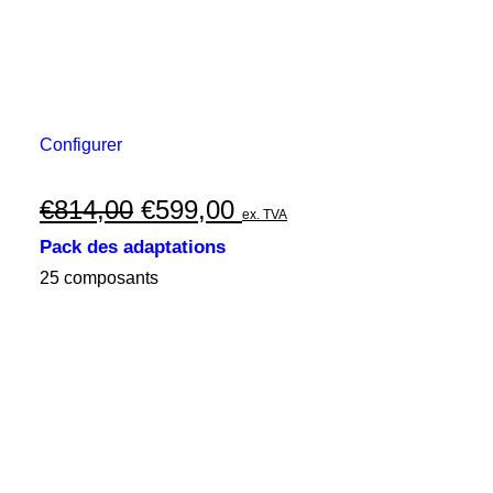
Configurer
Le
Le
€
814,00
€
599,00
ex. TVA
prix
prix
Pack des adaptations
initial
actuel
25 composants
était :
est :
€814,00.
€599,00.