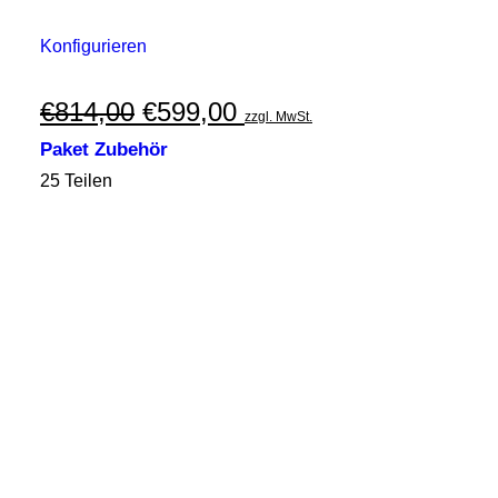
Konfigurieren
Ursprünglicher
Aktueller
€
814,00
€
599,00
zzgl. MwSt.
Preis
Preis
Paket Zubehör
war:
ist:
25 Teilen
€814,00
€599,00.