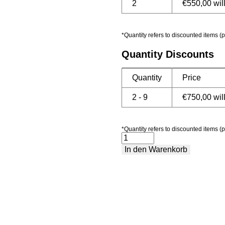
2
€
550,00
wil
*Quantity refers to discounted items (p
Quantity Discounts
Quantity
Price
2 - 9
€
750,00
wil
*Quantity refers to discounted items (p
Paket
In den Warenkorb
3
-
Premium
Menge