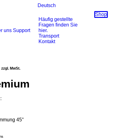
Deutsch
Shop
Häufig gestellte
Fragen finden Sie
r uns
Support
hier.
Transport
Kontakt
licher
Aktueller
zzgl. MwSt.
Preis
remium
ist:
€3545,00.
:
lemmung 45°
mm