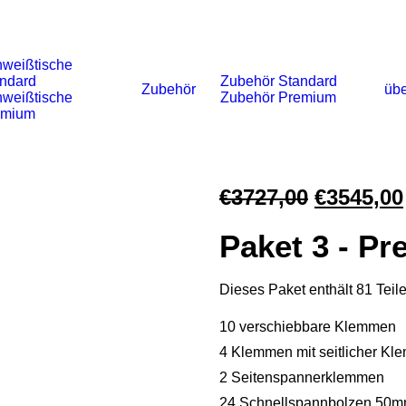
weißtische
ndard
Zubehör Standard
Zubehör
übe
weißtische
Zubehör Premium
emium
Ursprüng
€
3727,00
€
3545,00
Preis
Paket 3 - P
war:
€3727,00
Dieses Paket enthält 81 Teile
10 verschiebbare Klemmen
4 Klemmen mit seitlicher K
2 Seitenspannerklemmen
24 Schnellspannbolzen 50