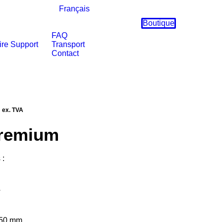
Français
Boutique
FAQ
ire
Support
Transport
Contact
Le
ex. TVA
prix
Premium
actuel
est :
 :
.
€3545,00.
°
 50 mm