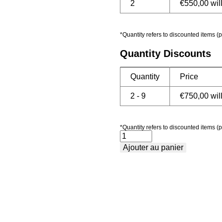
2
€
550,00
wil
*Quantity refers to discounted items (p
Quantity Discounts
Quantity
Price
2 - 9
€
750,00
wil
*Quantity refers to discounted items (p
quantité
Ajouter au panier
de
Paquet
3
-
Premium