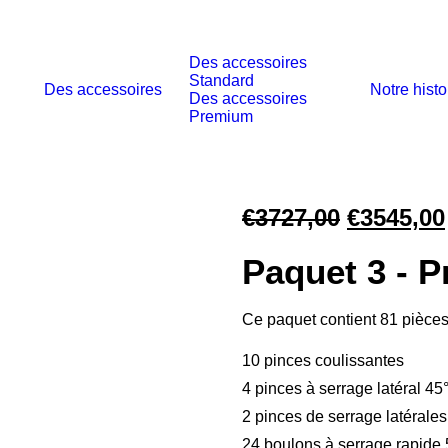
Des accessoires
Standard
Des accessoires
Notre histo
Des accessoires
Premium
Le
€
3727,00
€
3545,00
prix
Paquet 3 - 
initial
était :
Ce paquet contient 81 pièces
€3727,00
10 pinces coulissantes
4 pinces à serrage latéral 45
2 pinces de serrage latérales
24 boulons à serrage rapide