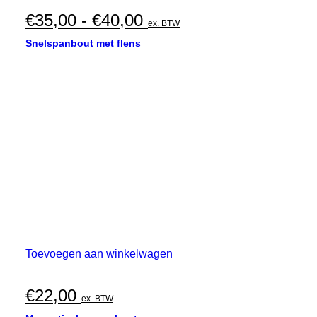
heeft
meerdere
Prijsklasse:
€
35,00
-
€
40,00
ex. BTW
variaties.
€35,00
Deze
Snelspanbout met flens
optie
tot
kan
€40,00
gekozen
worden
op
de
productpagina
Toevoegen aan winkelwagen
€
22,00
ex. BTW