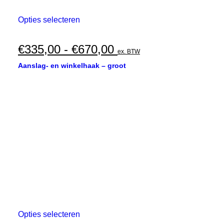
Dit
Opties selecteren
product
heeft
meerdere
Prijsklasse:
€
335,00
-
€
670,00
ex. BTW
variaties.
€335,00
Deze
Aanslag- en winkelhaak – groot
optie
tot
kan
€670,00
gekozen
worden
op
de
productpagina
Dit
Opties selecteren
product