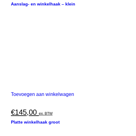
€185,00
Deze
Aanslag- en winkelhaak – klein
optie
tot
kan
€370,00
gekozen
worden
op
de
productpagina
Toevoegen aan winkelwagen
€
145,00
ex. BTW
Platte winkelhaak groot