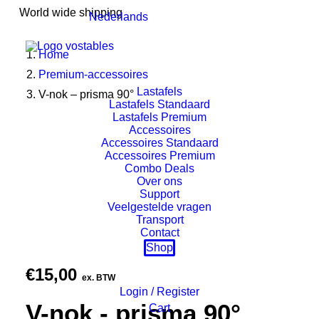
World wide shipping
Nederlands
Home
Premium-accessoires
Lastafels
V-nok – prisma 90°
Lastafels Standaard
Lastafels Premium
Accessoires
Accessoires Standaard
Accessoires Premium
Combo Deals
Over ons
Support
Veelgestelde vragen
Transport
Contact
Shop
€
15,00
ex. BTW
Login / Register
V-nok - prisma 90°
Cart