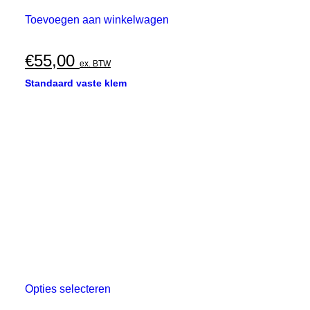
Toevoegen aan winkelwagen
€
55,00
ex. BTW
Standaard vaste klem
Dit
Opties selecteren
product