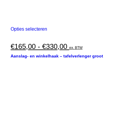
Dit
Opties selecteren
product
heeft
meerdere
Prijsklasse:
€
165,00
-
€
330,00
ex. BTW
variaties.
€165,00
Deze
Aanslag- en winkelhaak – tafelverlenger groot
optie
tot
kan
€330,00
gekozen
worden
op
de
productpagina