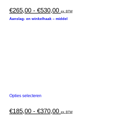
heeft
meerdere
Prijsklasse:
€
265,00
-
€
530,00
ex. BTW
variaties.
€265,00
Deze
Aanslag- en winkelhaak – middel
optie
tot
kan
€530,00
gekozen
worden
op
de
productpagina
Dit
Opties selecteren
product
heeft
meerdere
Prijsklasse:
€
185,00
-
€
370,00
ex. BTW
variaties.