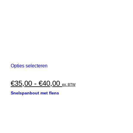
Dit
Opties selecteren
product
heeft
meerdere
Prijsklasse:
€
35,00
-
€
40,00
ex. BTW
variaties.
€35,00
Deze
Snelspanbout met flens
optie
tot
kan
€40,00
gekozen
worden
op
de
productpagina