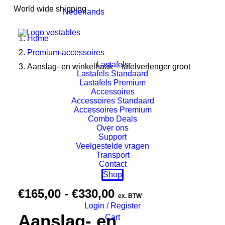
World wide shipping
Nederlands
Home
Premium-accessoires
Lastafels
Aanslag- en winkelhaak – tafelverlenger groot
Lastafels Standaard
Lastafels Premium
Accessoires
Accessoires Standaard
Accessoires Premium
Combo Deals
Over ons
Support
Veelgestelde vragen
Transport
Contact
Shop
Prijsklasse:
€
165,00
-
€
330,00
ex. BTW
€165,00
Login / Register
Aanslag- en
Cart
tot