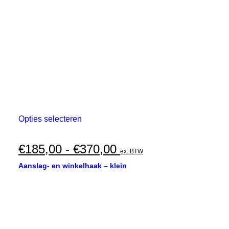
worden
op
de
productpagina
Dit
Opties selecteren
product
heeft
meerdere
Prijsklasse:
€
185,00
-
€
370,00
ex. BTW
variaties.
€185,00
Deze
Aanslag- en winkelhaak – klein
optie
tot
kan
€370,00
gekozen
worden
op
de
productpagina