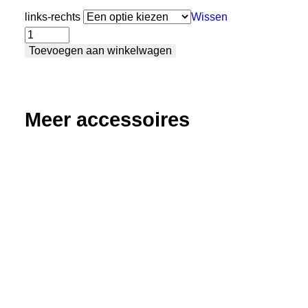
links-rechts
Wissen
Aanslag-
Toevoegen aan winkelwagen
en
winkelhaak
-
tafelverlenger
Meer accessoires
groot
aantal