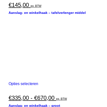
€
145,00
ex. BTW
Aanslag- en winkelhaak – tafelverlenger middel
Dit
Opties selecteren
product
heeft
meerdere
Prijsklasse:
€
335,00
-
€
670,00
ex. BTW
variaties.
€335,00
Deze
Aanslag- en winkelhaak – groot