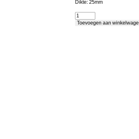
Dikte: 25mm
Aanslaglat
Toevoegen aan winkelwage
lang
aantal