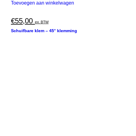
Toevoegen aan winkelwagen
€
55,00
ex. BTW
Schuifbare klem – 45° klemming