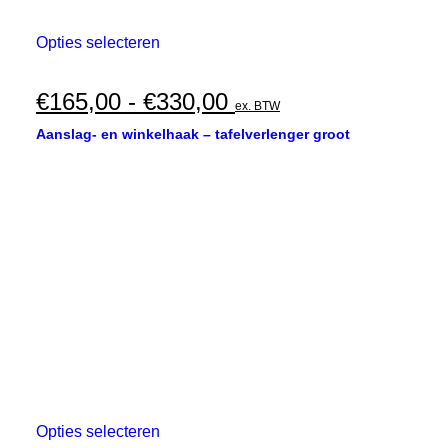
Dit
Opties selecteren
product
heeft
meerdere
Prijsklasse:
€
165,00
-
€
330,00
ex. BTW
variaties.
€165,00
Deze
Aanslag- en winkelhaak – tafelverlenger groot
optie
tot
kan
€330,00
gekozen
worden
op
de
productpagina
Dit
Opties selecteren