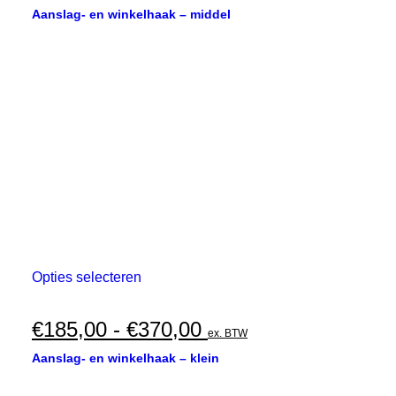
€265,00
Deze
Aanslag- en winkelhaak – middel
optie
tot
kan
€530,00
gekozen
worden
op
de
productpagina
Dit
Opties selecteren
product
heeft
meerdere
Prijsklasse:
€
185,00
-
€
370,00
ex. BTW
variaties.
€185,00
Deze
Aanslag- en winkelhaak – klein
optie
tot
kan