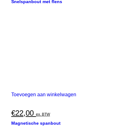
Deze
Snelspanbout met flens
optie
tot
kan
€40,00
gekozen
worden
op
de
productpagina
Toevoegen aan winkelwagen
€
22,00
ex. BTW
Magnetische spanbout