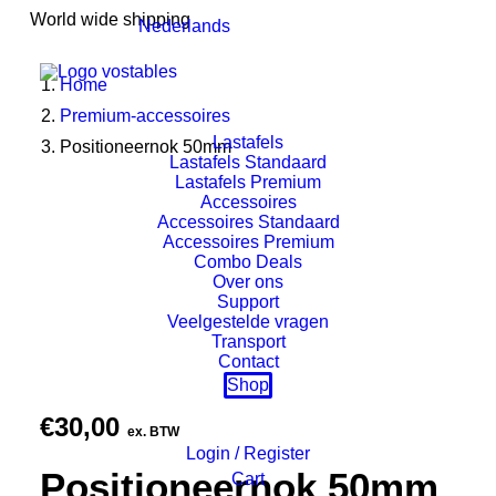
World wide shipping
Nederlands
Home
Premium-accessoires
Lastafels
Positioneernok 50mm
Lastafels Standaard
Lastafels Premium
Accessoires
Accessoires Standaard
Accessoires Premium
Combo Deals
Over ons
Support
Veelgestelde vragen
Transport
Contact
Shop
€
30,00
ex. BTW
Login / Register
Positioneernok 50mm
Cart