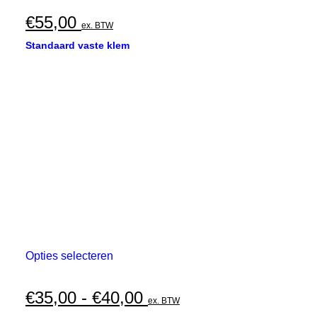
€
55,00
ex. BTW
Standaard vaste klem
Dit
Opties selecteren
product
heeft
meerdere
Prijsklasse:
€
35,00
-
€
40,00
ex. BTW
variaties.
€35,00