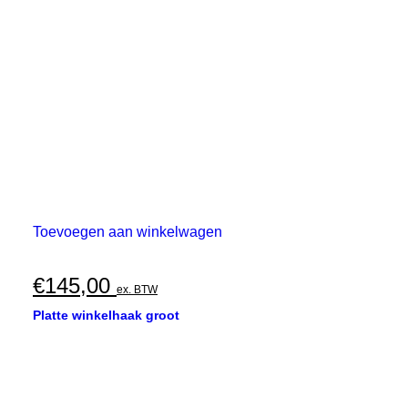
€370,00
gekozen
worden
op
de
productpagina
Toevoegen aan winkelwagen
€
145,00
ex. BTW
Platte winkelhaak groot