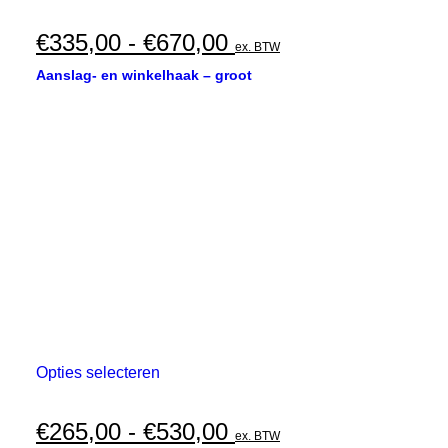
product
heeft
meerdere
Prijsklasse:
€
335,00
-
€
670,00
ex. BTW
variaties.
€335,00
Deze
Aanslag- en winkelhaak – groot
optie
tot
kan
€670,00
gekozen
worden
op
de
productpagina
Dit
Opties selecteren
product
heeft
meerdere
Prijsklasse:
€
265,00
-
€
530,00
ex. BTW
variaties.