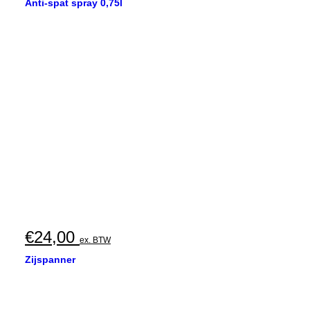
Anti-spat spray 0,75l
€
24,00
ex. BTW
Zijspanner