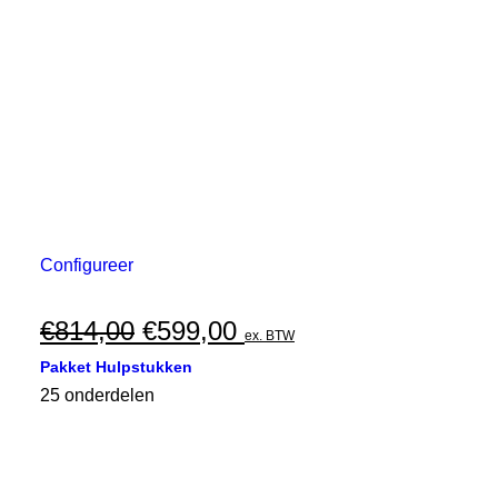
Configureer
Oorspronkelijke
Huidige
€
814,00
€
599,00
ex. BTW
prijs
prijs
Pakket Hulpstukken
was:
is:
25 onderdelen
€814,00.
€599,00.