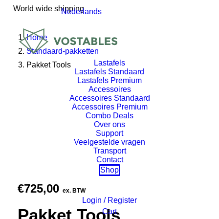
World wide shipping
Nederlands
Home
Standaard-pakketten
Lastafels
Pakket Tools
Lastafels Standaard
Lastafels Premium
Accessoires
Accessoires Standaard
Accessoires Premium
Combo Deals
Over ons
Support
Veelgestelde vragen
Transport
Contact
Shop
€
725,00
ex. BTW
Login / Register
Pakket Tools
Cart