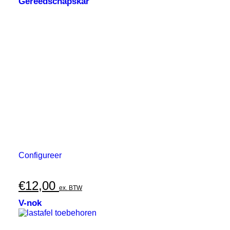
Gereedschapskar
Configureer
€
12,00
ex. BTW
V-nok