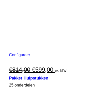
Configureer
Oorspronkelijke
Huidige
€
814,00
€
599,00
ex. BTW
prijs
prijs
Pakket Hulpstukken
was:
is:
25 onderdelen
€814,00.
€599,00.