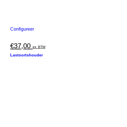
Configureer
€
37,00
ex. BTW
Lastoortshouder