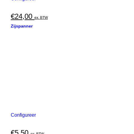
€
24,00
ex. BTW
Zijspanner
Configureer
€
5,50