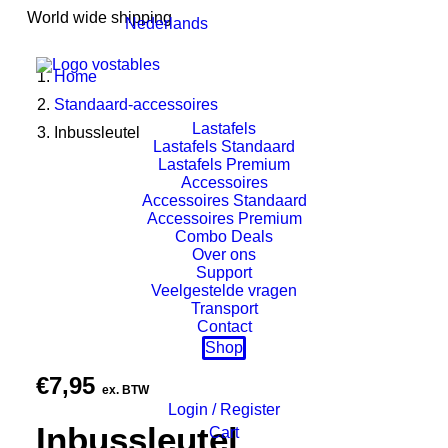
World wide shipping
Nederlands
Home
Standaard-accessoires
Lastafels
Inbussleutel
Lastafels Standaard
Lastafels Premium
Accessoires
Accessoires Standaard
Accessoires Premium
Combo Deals
Over ons
Support
Veelgestelde vragen
Transport
Contact
Shop
€
7,95
ex. BTW
Login / Register
Inbussleutel
Cart