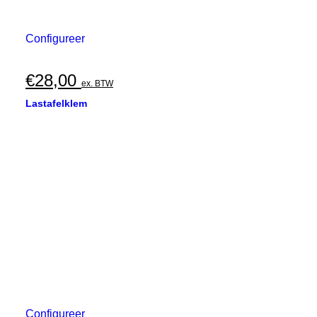
Configureer
€
28,00
ex. BTW
Lastafelklem
Configureer