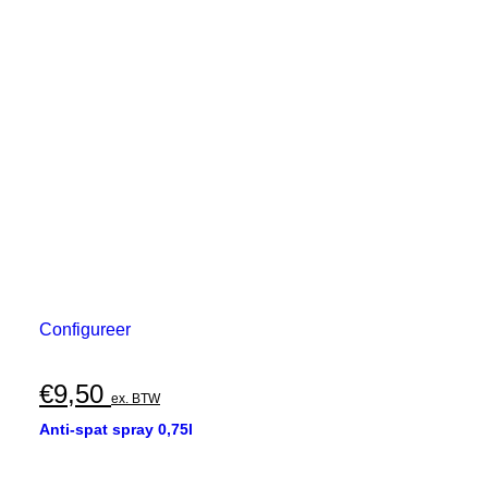
Configureer
€
9,50
ex. BTW
Anti-spat spray 0,75l