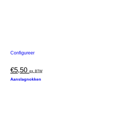
Configureer
€
5,50
ex. BTW
Aanslagnokken