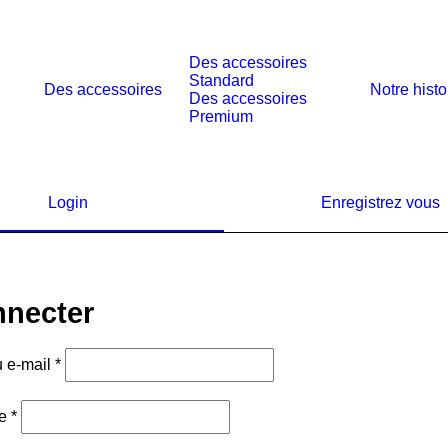
Des accessoires
Standard
Des accessoires
Notre histo
Des accessoires
Premium
Login
Enregistrez vous
nnecter
Obligatoire
ou e-mail
*
Obligatoire
se
*