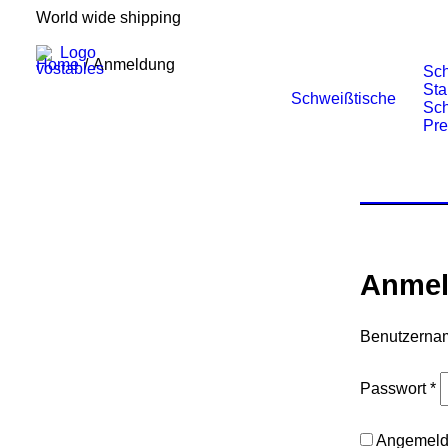
World wide shipping
Home
Anmeldung
Sch
Sta
Schweißtische
Sch
Pr
Anme
Benutzerna
E
Passwort
*
Angemelde