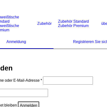
weißtische
ndard
Zubehör Standard
Zubehör
übe
weißtische
Zubehör Premium
emium
Anmeldung
Registrieren Sie sic
lden
Erforderlich
me oder E-Mail-Adresse
*
rforderlich
t bleiben
Anmelden