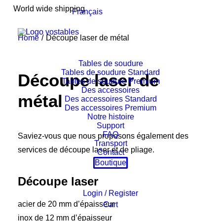
World wide shipping
Français
Home
Découpe laser de métal
Tables de soudure
Tables de soudure Standard
Découpe laser de
Tables de soudure Premium
Des accessoires
métal
Des accessoires Standard
Des accessoires Premium
Notre histoire
Support
FAQ
Saviez-vous que nous proposons également des
Transport
services de découpe laser et de pliage.
Contact
Boutique
Découpe laser
Login / Register
acier de 20 mm d’épaisseur
Cart
inox de 12 mm d’épaisseur