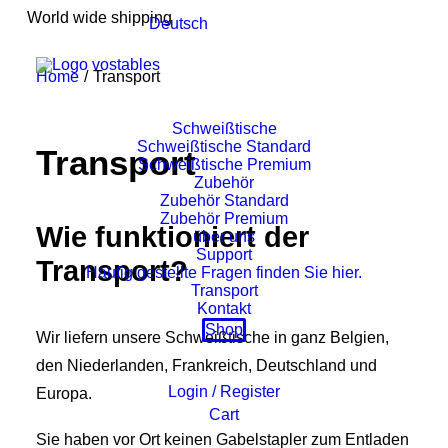
World wide shipping
Deutsch
Home
Transport
Schweißtische
Schweißtische Standard
Transport
Schweißtische Premium
Zubehör
Zubehör Standard
Zubehör Premium
Wie funktioniert der
über uns
Support
Transport?
Häufig gestellte Fragen finden Sie hier.
Transport
Kontakt
Shop
Wir liefern unsere Schweißtische in ganz Belgien,
den Niederlanden, Frankreich, Deutschland und
Login / Register
Europa.
Cart
Sie haben vor Ort keinen Gabelstapler zum Entladen