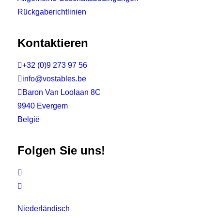
Rückgaberichtlinien
Kontaktieren

+32 (0)9 273 97 56

info@vostables.be

Baron Van Loolaan 8C
9940 Evergem
België
Folgen Sie uns!


Niederländisch