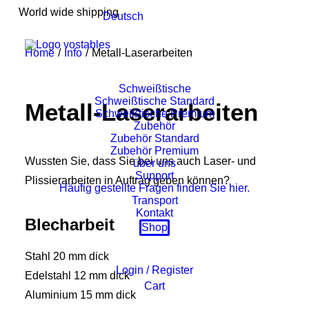
World wide shipping
Deutsch
Home
Info
Metall-Laserarbeiten
Schweißtische
Schweißtische Standard
Metall-Laserarbeiten
Schweißtische Premium
Zubehör
Zubehör Standard
Zubehör Premium
Wussten Sie, dass Sie bei uns auch Laser- und
über uns
Support
Plissierarbeiten in Auftrag geben können?
Häufig gestellte Fragen finden Sie hier.
Transport
Kontakt
Blecharbeit
Shop
Stahl 20 mm dick
Login / Register
Edelstahl 12 mm dick
Cart
Aluminium 15 mm dick